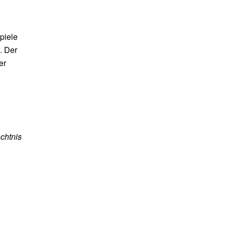
piele
. Der
er
chtnis