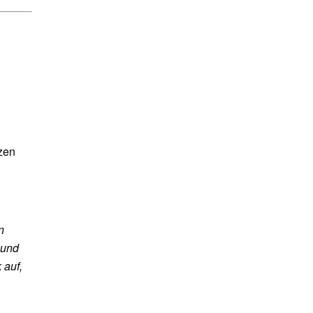
zen
n
 und
 auf,