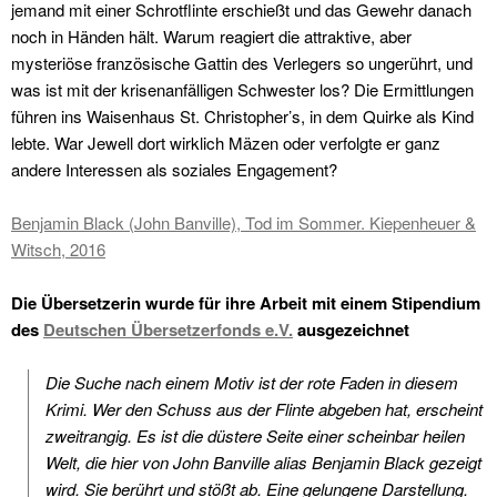
jemand mit einer Schrotflinte erschießt und das Gewehr danach
noch in Händen hält. Warum reagiert die attraktive, aber
mysteriöse französische Gattin des Verlegers so ungerührt, und
was ist mit der krisenanfälligen Schwester los? Die Ermittlungen
führen ins Waisenhaus St. Christopher’s, in dem Quirke als Kind
lebte. War Jewell dort wirklich Mäzen oder verfolgte er ganz
andere Interessen als soziales Engagement?
Benjamin Black (John Banville), Tod im Sommer. Kiepenheuer &
Witsch, 2016
Die Übersetzerin wurde für ihre Arbeit mit einem Stipendium
des
Deutschen Übersetzerfonds e.V.
ausgezeichnet
Die Suche nach einem Motiv ist der rote Faden in diesem
Krimi. Wer den Schuss aus der Flinte abgeben hat, erscheint
zweitrangig. Es ist die düstere Seite einer scheinbar heilen
Welt, die hier von John Banville alias Benjamin Black gezeigt
wird. Sie berührt und stößt ab. Eine gelungene Darstellung.